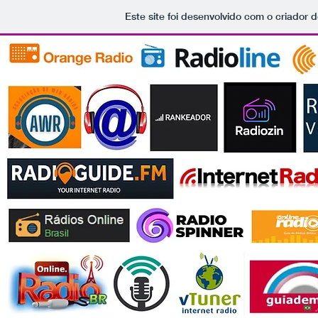
Este site foi desenvolvido com o criador d